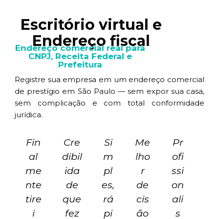
Escritório virtual e
Endereço fiscal
Endereço comercial real para
CNPJ, Receita Federal e
Prefeitura
Registre sua empresa em um endereço comercial
de prestígio em São Paulo — sem expor sua casa,
sem complicação e com total conformidade
jurídica.
Fin
Cre
Si
Me
Pr
al
dibil
m
lho
ofi
me
ida
pl
r
ssi
nte
de
es,
de
on
tire
que
rá
cis
ali
i
fez
pi
ão
s