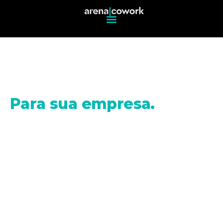
Escritório Virtual
P
a
r
a
s
u
a
e
m
p
r
e
s
a
.
Fácil acesso de metrô, ônibus ou de carro. Bem
localizado, seguro, tranquilo e silencioso