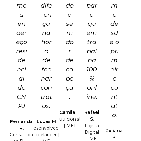
me
dife
do
par
m
u
ren
e
a
o
en
ça
se
qu
de
der
na
m
em
sd
eço
hor
do
tra
e o
resi
a
r
bal
pri
de
de
de
ha
m
nci
fec
ca
100
eir
al
har
be
%
o
do
con
ça
onl
co
CN
trat
.
ine.
nt
PJ
os.
at
Camila T
Rafael
o.
Nutricionista
S.
Fernanda
Lucas M
| MEI
Lojista
R.
Desenvolvedor
Juliana
Digital
Consultora
Freelancer |
P.
| ME