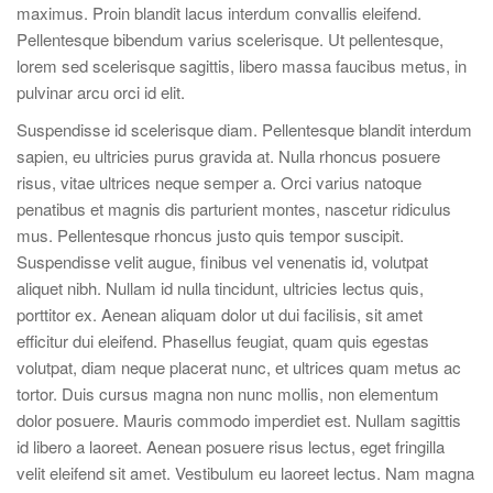
maximus. Proin blandit lacus interdum convallis eleifend.
Pellentesque bibendum varius scelerisque. Ut pellentesque,
lorem sed scelerisque sagittis, libero massa faucibus metus, in
pulvinar arcu orci id elit.
Suspendisse id scelerisque diam. Pellentesque blandit interdum
sapien, eu ultricies purus gravida at. Nulla rhoncus posuere
risus, vitae ultrices neque semper a. Orci varius natoque
penatibus et magnis dis parturient montes, nascetur ridiculus
mus. Pellentesque rhoncus justo quis tempor suscipit.
Suspendisse velit augue, finibus vel venenatis id, volutpat
aliquet nibh. Nullam id nulla tincidunt, ultricies lectus quis,
porttitor ex. Aenean aliquam dolor ut dui facilisis, sit amet
efficitur dui eleifend. Phasellus feugiat, quam quis egestas
volutpat, diam neque placerat nunc, et ultrices quam metus ac
tortor. Duis cursus magna non nunc mollis, non elementum
dolor posuere. Mauris commodo imperdiet est. Nullam sagittis
id libero a laoreet. Aenean posuere risus lectus, eget fringilla
velit eleifend sit amet. Vestibulum eu laoreet lectus. Nam magna