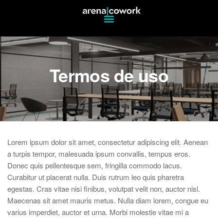
Termos de uso
Lorem ipsum dolor sit amet, consectetur adipiscing elit. Aenean
a turpis tempor, malesuada ipsum convallis, tempus eros.
Donec quis pellentesque sem, fringilla commodo lacus.
Curabitur ut placerat nulla. Duis rutrum leo quis pharetra
egestas. Cras vitae nisi finibus, volutpat velit non, auctor nisl.
Maecenas sit amet mauris metus. Nulla diam lorem, congue eu
varius imperdiet, auctor et urna. Morbi molestie vitae mi a